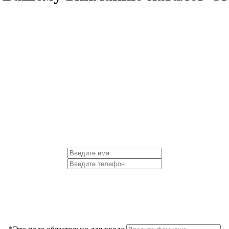
tps://yadi.sk/i/U4-4WwkK1H0wgg