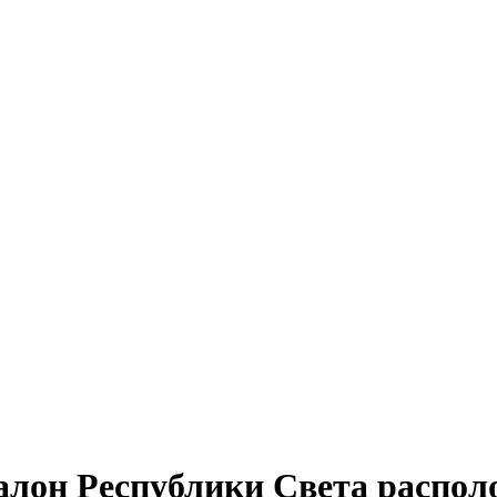
салон Республики Света распо